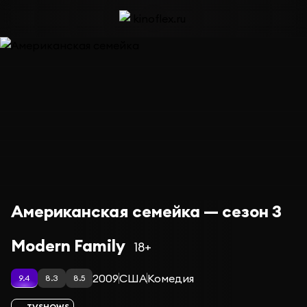
Американская семейка — сезон 3
Modern Family
18+
2009
США
Комедия
9.4
8.3
8.5
TVSHOWS