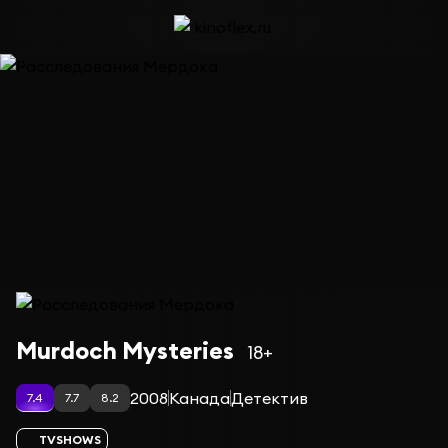
Сериал Расследования Мердока — сезон 18
Murdoch Mysteries
18+
2008
Канада
Детектив
7.4
7.7
8.2
TVSHOWS