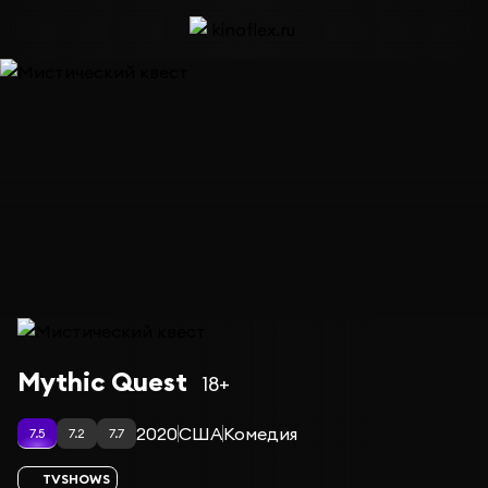
Сериал Мистический квест — сезон 2
Mythic Quest
18+
2020
США
Комедия
7.5
7.2
7.7
TVSHOWS