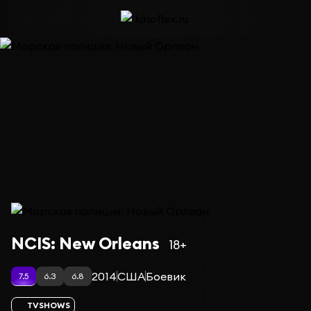
Сериал Морская полиция: Новый Орлеан — сезон 6
NCIS: New Orleans
18+
2014
США
Боевик
7.5
6.3
6.8
TVSHOWS