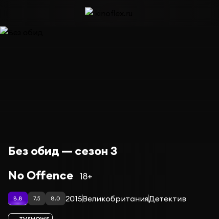
Без обид — сезон 3
No Offence
18+
2015
Великобритания
Детектив
8.8
7.5
8.0
TVSHOWS