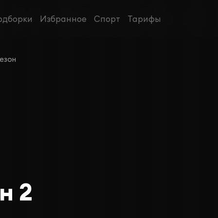
одборки
Избранное
Спорт
Тарифы
сезон
н 2