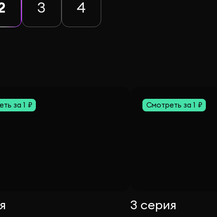
2
3
4
ть за 1 ₽
Смотреть за 1 ₽
я
3 серия