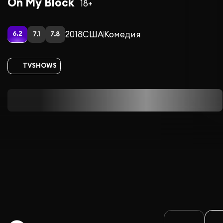
On My Block
18+
2018
США
Комедия
6.2
7.1
7.8
TVSHOWS