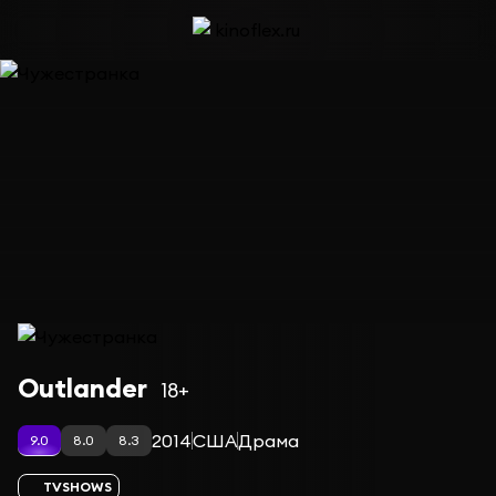
Сериал Чужестранка — сезон 6
Outlander
18+
2014
США
Драма
9.0
8.0
8.3
TVSHOWS