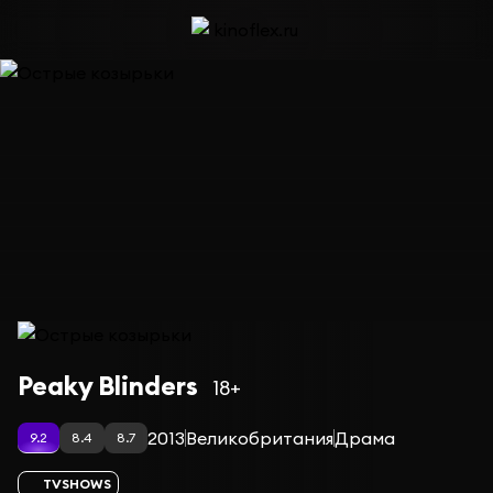
Сериал Острые козырьки — сезон 3
Peaky Blinders
18+
2013
Великобритания
Драма
9.2
8.4
8.7
TVSHOWS