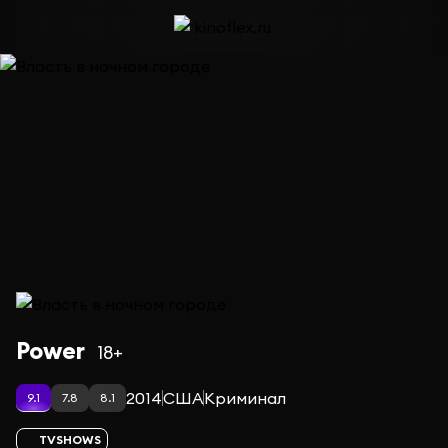
Сериал Власть в ночном городе — сезон 4
Power
18+
2014
США
Криминал
9.1
7.8
8.1
TVSHOWS