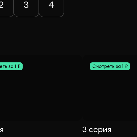
2
3
4
ть за 1 ₽
Смотреть за 1 ₽
я
3 серия