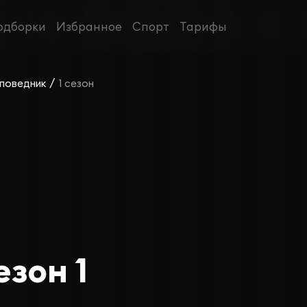
одборки
Избранное
Спорт
Тарифы
/
поведник
1 сезон
зон 1