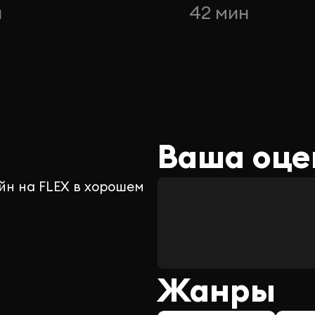
н
42 мин
Ваша оце
йн на FLEX в хорошем
Жанры