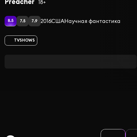
Preacher
18+
2016
США
Научная фантастика
8.5
7.5
7.9
TVSHOWS