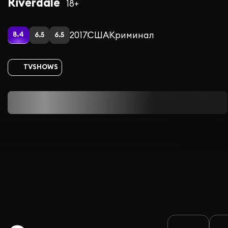
Riverdale
18+
2017
США
Криминал
8.4
6.5
6.5
TVSHOWS