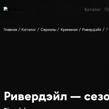
Каталог
П
/
/
/
/
/
Главная
Каталог
Сериалы
Криминал
Ривердэйл
7
Ривердэйл — сезо