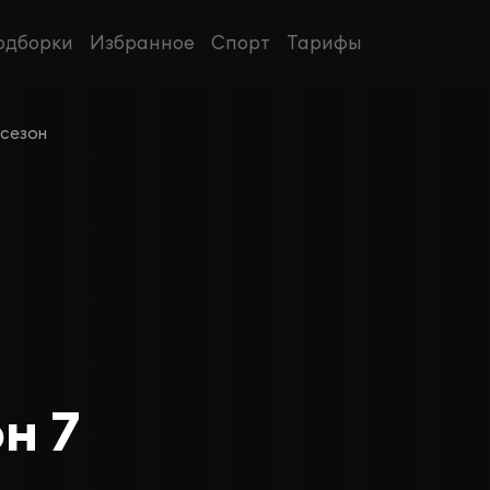
одборки
Избранное
Спорт
Тарифы
 сезон
н 7