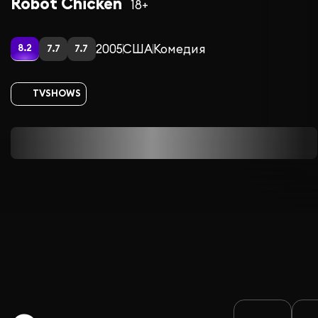
Robot Chicken
18+
2005
США
Комедия
8.2
7.7
7.7
TVSHOWS