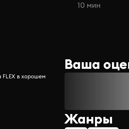
10 мин
Ваша оце
а FLEX в хорошем
Жанры