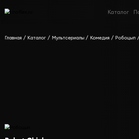
Сериал Робоцып — сезон 11
Каталог
П
/
/
/
/
Главная
Каталог
Мультсериалы
Комедия
Робоцып