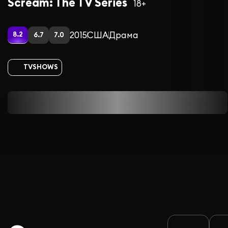
Scream: The TV Series
18+
2015
США
Драма
8.2
6.7
7.0
TVSHOWS