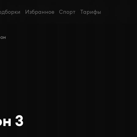
одборки
Избранное
Спорт
Тарифы
зон
он 3