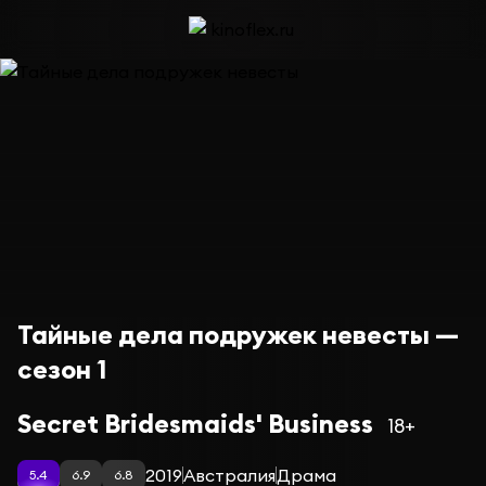
Тайные дела подружек невесты —
сезон 1
Secret Bridesmaids' Business
18+
2019
Австралия
Драма
5.4
6.9
6.8