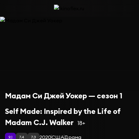
Мадам Си Джей Уокер — сезон 1
Self Made: Inspired by the Life of
Madam C.J. Walker
18+
2020
США
Драма
9.1
7.4
7.3