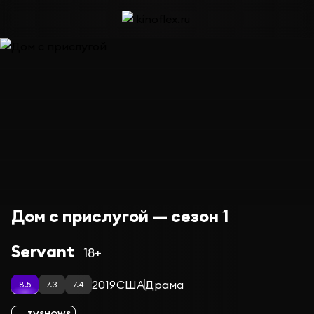
Дом с прислугой — сезон 1
Servant
18+
2019
США
Драма
8.5
7.3
7.4
TVSHOWS