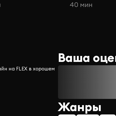
н
40 мин
Ваша оце
айн на FLEX в хорошем
Жанры