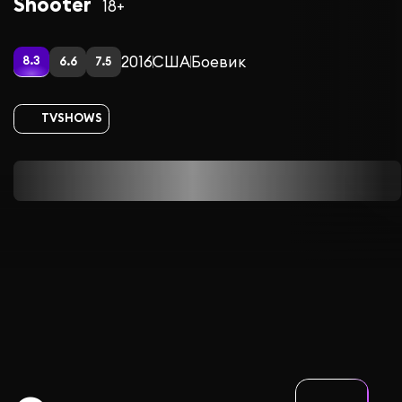
Shooter
18+
2016
США
Боевик
8.3
6.6
7.5
TVSHOWS