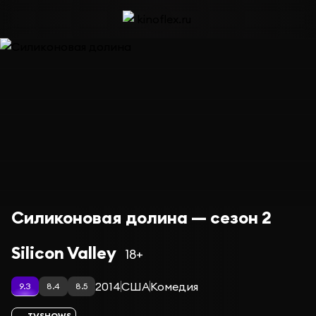
Силиконовая долина — сезон 2
Silicon Valley
18+
2014
США
Комедия
9.3
8.4
8.5
TVSHOWS