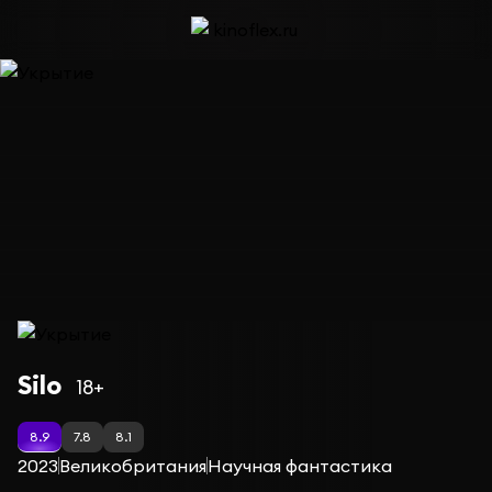
Сериал Укрытие — сезон 1
Silo
18+
8.9
7.8
8.1
2023
Великобритания
Научная фантастика