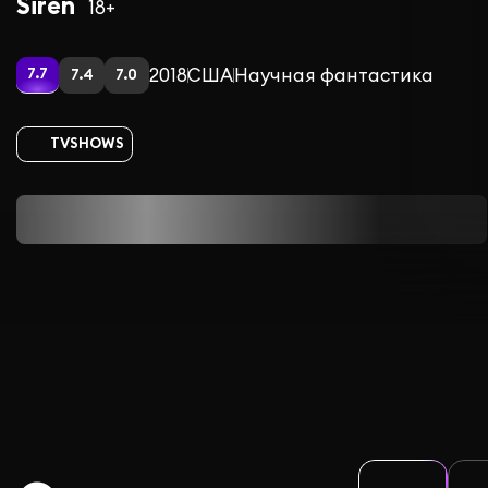
Siren
18+
2018
США
Научная фантастика
7.7
7.4
7.0
TVSHOWS