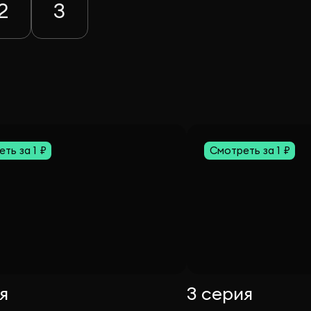
2
3
ть за 1 ₽
Смотреть за 1 ₽
я
3 серия