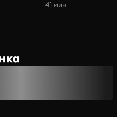
41 мин
нка