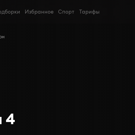
одборки
Избранное
Спорт
Тарифы
он
 4