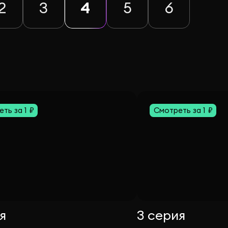
2
3
4
5
6
ть за 1 ₽
Смотреть за 1 ₽
я
3 серия