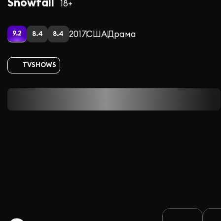
Snowfall
18+
2017
США
Драма
9.2
8.4
8.4
TVSHOWS