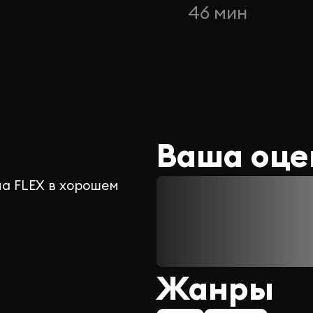
н
46 мин
Ваша оце
на FLEX в хорошем
Жанры