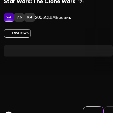
Star Wars: The Clone Wars
12+
2008
США
Боевик
9.4
7.6
8.4
TVSHOWS