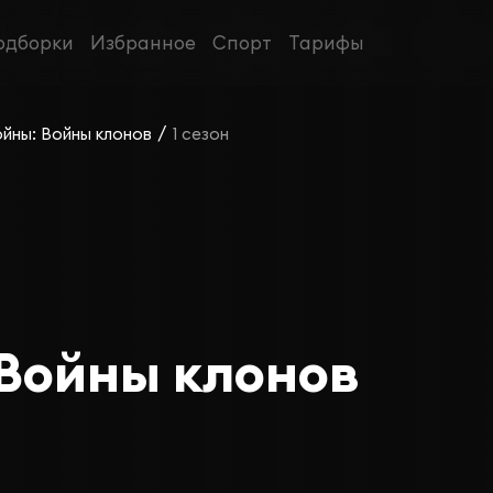
одборки
Избранное
Спорт
Тарифы
/
ойны: Войны клонов
1 сезон
 Войны клонов