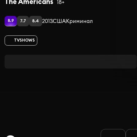
The Americans
18+
2013
США
Криминал
8.9
7.7
8.4
TVSHOWS