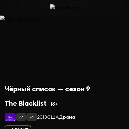
Чёрный список — сезон 9
The Blacklist
18+
2013
США
Драма
8.7
7.6
7.9
TVSHOWS