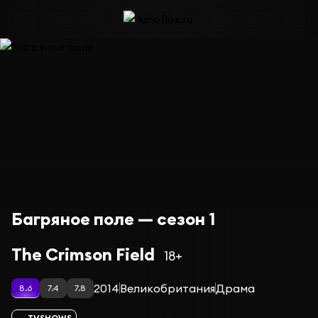
Багряное поле — сезон 1
The Crimson Field
18+
2014
Великобритания
Драма
8.6
7.4
7.8
TVSHOWS