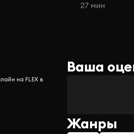
н
27 мин
Ваша оце
лайн на FLEX в
Жанры