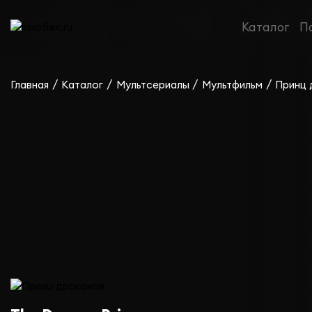
Сериал Принц драконов — сезон 4
Каталог
П
/
/
/
/
Главная
Каталог
Мультсериалы
Мультфильм
Принц 