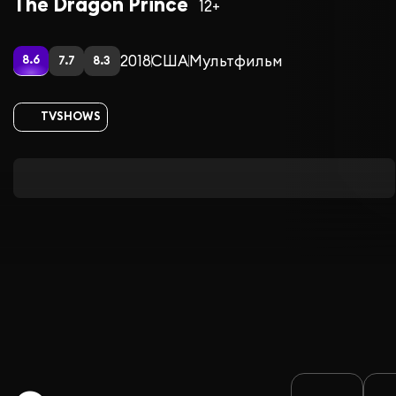
The Dragon Prince
12+
2018
США
Мультфильм
8.6
7.7
8.3
TVSHOWS