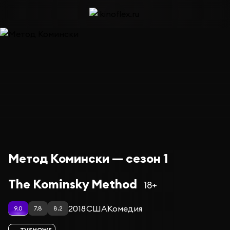
Метод Комински — сезон 1
The Kominsky Method
18+
2018
США
Комедия
9.0
7.8
8.2
TVSHOWS