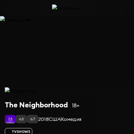
Сериал Соседство — сезон 4
The Neighborhood
18+
2018
США
Комедия
7.5
6.5
6.7
TVSHOWS