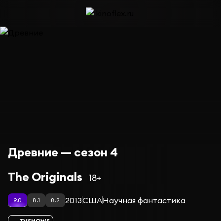
Древние — сезон 4
The Originals
18+
2013
США
Научная фантастика
9.0
8.1
8.2
TVSHOWS