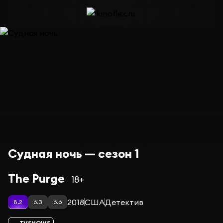
Судная ночь — сезон 1
The Purge
18+
2018
США
Детектив
8.2
6.3
6.6
TVSHOWS