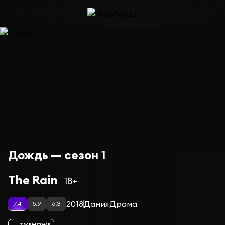
Дождь — сезон 1
The Rain
18+
2018
Дания
Драма
7.4
5.9
6.3
TVSHOWS