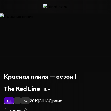
Красная линия — сезон 1
The Red Line
18+
2019
США
Драма
8.4
-
7.6
TVSHOWS