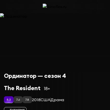
Ординатор — сезон 4
The Resident
18+
2018
США
Драма
8.5
7.6
7.8
TVSHOWS