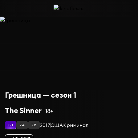
Грешница — сезон 1
The Sinner
18+
2017
США
Криминал
8.1
7.4
7.8
TVSHOWS