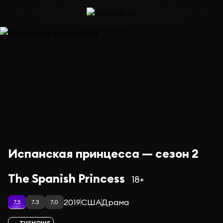
Испанская принцесса — сезон 2
The Spanish Princess
18+
2019
США
Драма
7.5
7.3
7.0
TVSHOWS