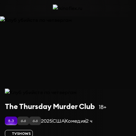
Фильм Клуб убийств по четвергам
The Thursday Murder Club
18+
2025
США
Комедия
2 ч
8.3
6.6
6.6
TVSHOWS