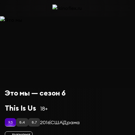
Это мы — сезон 6
This Is Us
18+
2016
США
Драма
9.5
8.4
8.7
TVSHOWS