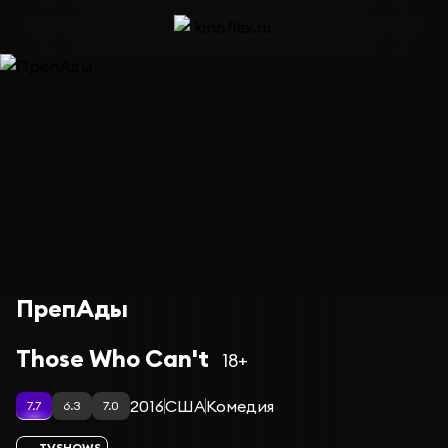
ПрепАды
Those Who Can't
18+
2016
США
Комедия
7.7
6.3
7.0
TVSHOWS