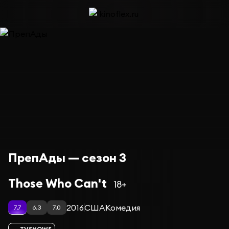
ПрепАды — сезон 3
Those Who Can't
18+
2016
США
Комедия
7.7
6.3
7.0
TVSHOWS