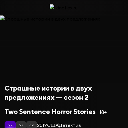
Страшные истории в двух
предложениях — сезон 2
Two Sentence Horror Stories
18+
2019
США
Детектив
6.2
5.7
5.6