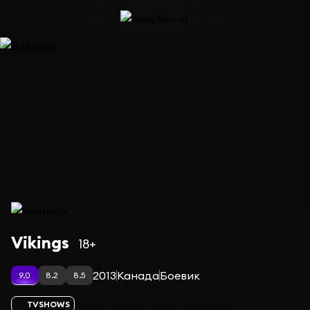
Сериал Викинги — сезон 3
Vikings
18+
2013
Канада
Боевик
9.0
8.2
8.5
TVSHOWS