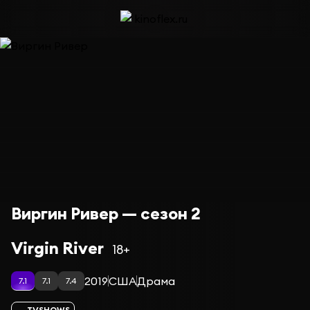
Виргин Ривер — сезон 2
Virgin River
18+
2019
США
Драма
7.1
7.1
7.4
TVSHOWS