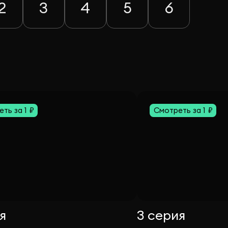
2
3
4
5
6
ть за 1 ₽
Смотреть за 1 ₽
я
3 серия