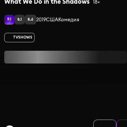
What We Do in the Shadows
18+
2019
США
Комедия
9.1
8.1
8.6
TVSHOWS