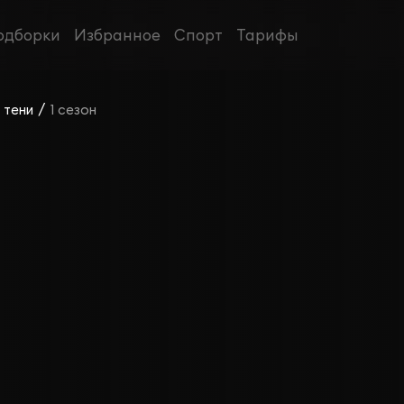
одборки
Избранное
Спорт
Тарифы
/
 тени
1 сезон