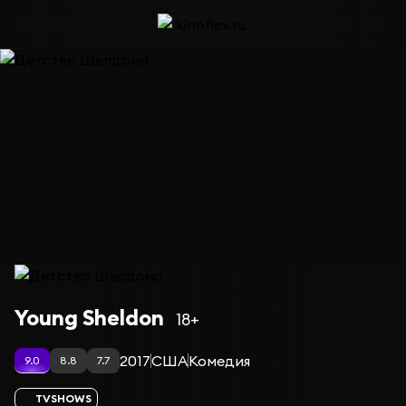
Сериал Детство Шелдона — сезон 7
Young Sheldon
18+
2017
США
Комедия
9.0
8.8
7.7
TVSHOWS