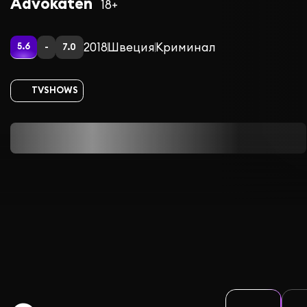
Advokaten
18+
2018
Швеция
Криминал
5.6
-
7.0
TVSHOWS