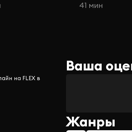
н
41 мин
Ваша оце
лайн на FLEX в
Жанры