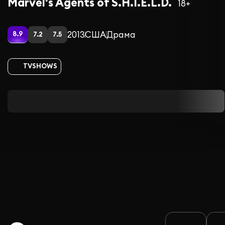
Marvel's Agents of S.H.I.E.L.D.
18+
2013
США
Драма
8.9
7.2
7.5
TVSHOWS