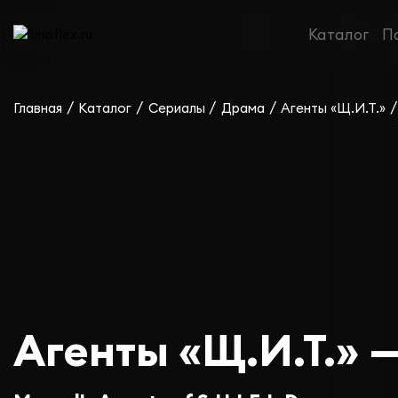
Каталог
П
/
/
/
/
/
Главная
Каталог
Сериалы
Драма
Агенты «Щ.И.Т.»
Агенты «Щ.И.Т.» —