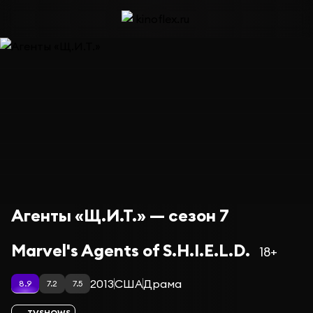
Агенты «Щ.И.Т.» — сезон 7
Marvel's Agents of S.H.I.E.L.D.
18+
2013
США
Драма
8.9
7.2
7.5
TVSHOWS