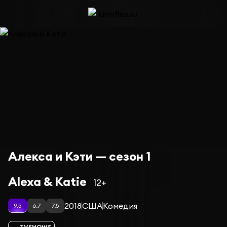
Алекса и Кэти — сезон 1
Alexa & Katie
12+
2018
США
Комедия
9.5
6.7
7.5
TVSHOWS