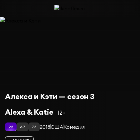
Алекса и Кэти — сезон 3
Alexa & Katie
12+
2018
США
Комедия
9.5
6.7
7.5
TVSHOWS