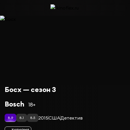
Босх — сезон 3
Bosch
18+
2015
США
Детектив
8.9
8.1
8.5
TVSHOWS